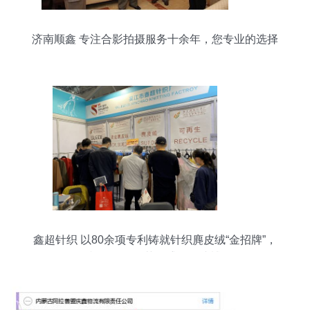
济南顺鑫 专注合影拍摄服务十余年，您专业的选择
鑫超针织 以80余项专利铸就针织麂皮绒“金招牌”，
闪耀第八届江苏（盛泽）纺博会