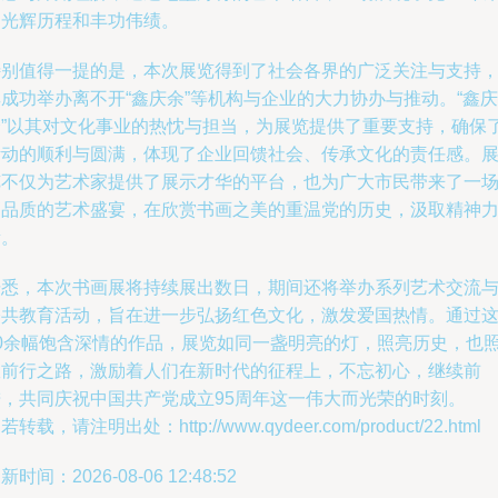
的光辉历程和丰功伟绩。
特别值得一提的是，本次展览得到了社会各界的广泛关注与支持
成功举办离不开“鑫庆余”等机构与企业的大力协办与推动。“鑫庆
余”以其对文化事业的热忱与担当，为展览提供了重要支持，确保
活动的顺利与圆满，体现了企业回馈社会、传承文化的责任感。
览不仅为艺术家提供了展示才华的平台，也为广大市民带来了一
高品质的艺术盛宴，在欣赏书画之美的重温党的历史，汲取精神
量。
据悉，本次书画展将持续展出数日，期间还将举办系列艺术交流
公共教育活动，旨在进一步弘扬红色文化，激发爱国热情。通过
70余幅饱含深情的作品，展览如同一盏明亮的灯，照亮历史，也
耀前行之路，激励着人们在新时代的征程上，不忘初心，继续前
进，共同庆祝中国共产党成立95周年这一伟大而光荣的时刻。
若转载，请注明出处：http://www.qydeer.com/product/22.html
新时间：2026-08-06 12:48:52