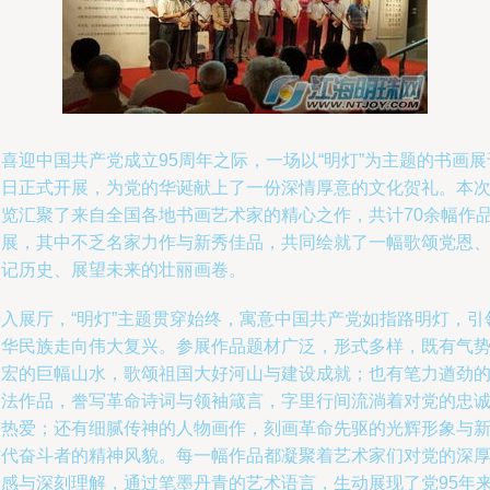
喜迎中国共产党成立95周年之际，一场以“明灯”为主题的书画展
近日正式开展，为党的华诞献上了一份深情厚意的文化贺礼。本
展览汇聚了来自全国各地书画艺术家的精心之作，共计70余幅作
参展，其中不乏名家力作与新秀佳品，共同绘就了一幅歌颂党恩
铭记历史、展望未来的壮丽画卷。
步入展厅，“明灯”主题贯穿始终，寓意中国共产党如指路明灯，引
中华民族走向伟大复兴。参展作品题材广泛，形式多样，既有气
恢宏的巨幅山水，歌颂祖国大好河山与建设成就；也有笔力遒劲
书法作品，誊写革命诗词与领袖箴言，字里行间流淌着对党的忠
与热爱；还有细腻传神的人物画作，刻画革命先驱的光辉形象与
时代奋斗者的精神风貌。每一幅作品都凝聚着艺术家们对党的深
情感与深刻理解，通过笔墨丹青的艺术语言，生动展现了党95年