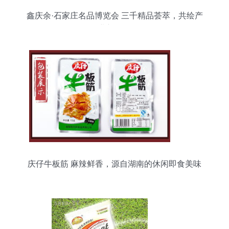
鑫庆余·石家庄名品博览会 三千精品荟萃，共绘产
业新图景
庆仔牛板筋 麻辣鲜香，源自湖南的休闲即食美味