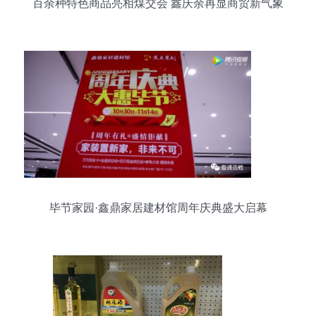
百余种特色商品亮相煤交会 鑫庆余再显商贸新气象
毕节家园·鑫鼎家居建材馆周年庆典盛大启幕