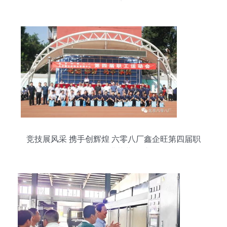
展纪实
竞技展风采 携手创辉煌 六零八厂鑫企旺第四届职
工运动会圆满落幕 鑫庆余