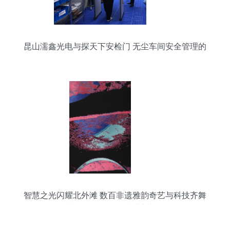
昆山濡鑫光电与探天下安检门 无尘车间安全管理的
双赢选择
智慧之光闪耀北外滩 数百非遗雅韵奇艺与科技齐舞
黄浦江上\u3000对讲入新绘