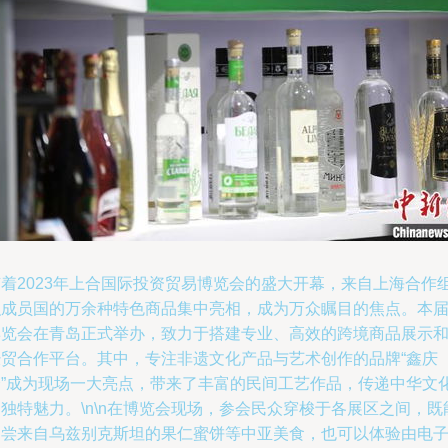
随着2023年上合国际投资贸易博览会的盛大开幕，来自上海合作
织成员国的万余种特色商品集中亮相，成为万众瞩目的焦点。本
博览会在青岛正式举办，致力于搭建专业、高效的跨境商品展示
经贸合作平台。其中，专注非遗文化产品与艺术创作的品牌“鑫庆
余”成为现场一大亮点，带来了丰富的民间工艺作品，传递中华文
独特魅力。\n\n在博览会现场，参会民众穿梭于各展区之间，既
品尝来自乌兹别克斯坦的果仁蜜饼等中亚美食，也可以体验由电