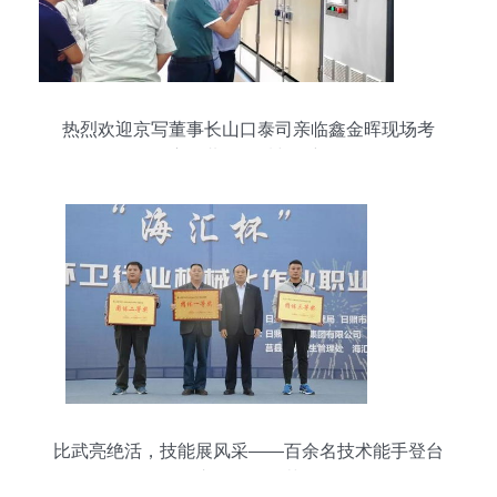
热烈欢迎京写董事长山口泰司亲临鑫金晖现场考
察，共鉴品质与创新
比武亮绝活，技能展风采——百余名技术能手登台
庆环卫工人节